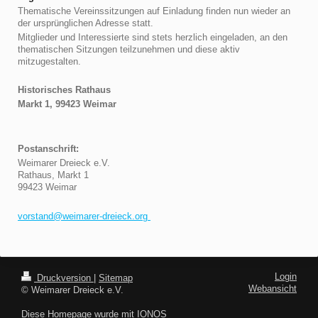
Thematische Vereinssitzungen auf Einladung finden nun wieder an
der ursprünglichen Adresse statt.
Mitglieder und Interessierte sind stets herzlich eingeladen, an den
thematischen Sitzungen teilzunehmen und diese aktiv
mitzugestalten.
Historisches Rathaus
Markt 1, 99423 Weimar
Postanschrift:
Weimarer Dreieck e.V.
Rathaus, Markt 1
99423 Weimar
vorstand@weimarer-dreieck.org
Login
Druckversion
|
Sitemap
Webansicht
© Weimarer Dreieck e.V.
Diese Homepage wurde mit
IONOS