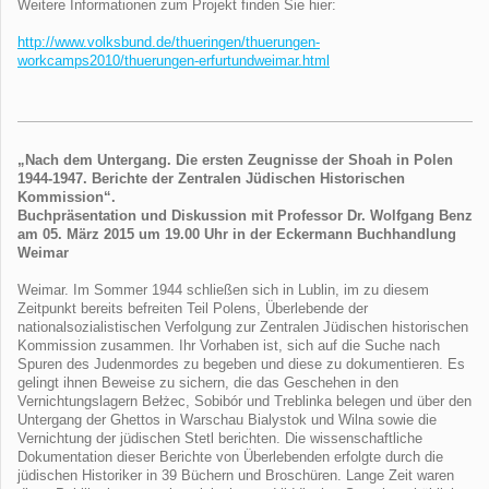
Weitere Informationen zum Projekt finden Sie hier:
http://www.volksbund.de/thueringen/thuerungen-
workcamps2010/thuerungen-erfurtundweimar.html
„Nach dem Untergang. Die ersten Zeugnisse der Shoah in Polen
1944-1947. Berichte der Zentralen Jüdischen Historischen
Kommission“.
Buchpräsentation und Diskussion mit Professor Dr. Wolfgang Benz
am 05. März 2015 um 19.00 Uhr in der Eckermann Buchhandlung
Weimar
Weimar. Im Sommer 1944 schließen sich in Lublin, im zu diesem
Zeitpunkt bereits befreiten Teil Polens, Überlebende der
nationalsozialistischen Verfolgung zur Zentralen Jüdischen historischen
Kommission zusammen. Ihr Vorhaben ist, sich auf die Suche nach
Spuren des Judenmordes zu begeben und diese zu dokumentieren. Es
gelingt ihnen Beweise zu sichern, die das Geschehen in den
Vernichtungslagern Bełżec, Sobibór und Treblinka belegen und über den
Untergang der Ghettos in Warschau Bialystok und Wilna sowie die
Vernichtung der jüdischen Stetl berichten. Die wissenschaftliche
Dokumentation dieser Berichte von Überlebenden erfolgte durch die
jüdischen Historiker in 39 Büchern und Broschüren. Lange Zeit waren