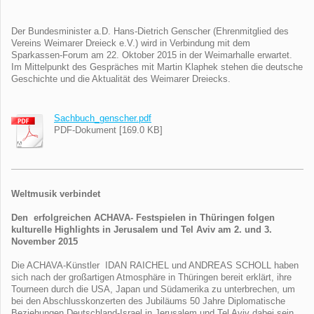
Der Bundesminister a.D. Hans-Dietrich Genscher (Ehrenmitglied des
Vereins Weimarer Dreieck e.V.) wird in Verbindung mit dem
Sparkassen-Forum am 22. Oktober 2015 in der Weimarhalle erwartet.
Im Mittelpunkt des Gespräches mit Martin Klaphek stehen die deutsche
Geschichte und die Aktualität des Weimarer Dreiecks.
Sachbuch_genscher.pdf
PDF-Dokument [169.0 KB]
Weltmusik verbindet
Den erfolgreichen ACHAVA- Festspielen in Thüringen folgen
kulturelle Highlights in Jerusalem und Tel Aviv
am 2. und 3.
November 2015
Die ACHAVA-Künstler IDAN RAICHEL und ANDREAS SCHOLL haben
sich nach der großartigen Atmosphäre in Thüringen bereit erklärt, ihre
Tourneen durch die USA, Japan und Südamerika zu unterbrechen, um
bei den Abschlusskonzerten des Jubiläums 50 Jahre Diplomatische
Beziehungen Deutschland-Israel in Jerusalem und Tel Aviv dabei sein