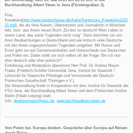
Buchhandlung Albert Steen in Jena (Fürstengraben 3).
Frau
Kowaluka(
http://www.randomhouse.de/Autor/Agnieszka_Kowaluk/p1102
31.rhd
), die als freie Autorin, Übersetzerin und Journalistin in München
lebt, liest aus ihrem neuen Buch „Du bist so deutsch! Mein Leben in
einem Land, das seine Tugenden nicht mag“. Darin berichtet sie von
ihren Beobachtungen in Deutschland und wie kritisch viele Deutsche
mit den ihnen zugesprochenen Tugenden umgehen. Mit Humor und
Ernst geht sie auf Gemeinsamkeiten und Unterschiede von Deutschen
und Polen ein. Dabei stellt sie sich selbst oft die Frage: Bin ich nun
eher deutsch oder eher polnisch?
Einführung und Moderation übernimmt Herr Prof. Dr. Andrea Meyer-
Fraatz (Friedrich-Schiller-Universität Jena, Institut für Slawistik /
Lehrstuhl für Slawische Philologie und Vorsitzende der Deutsch-
Polnischen Gesellschaft Thüringen e.V.).
Die Veranstaltung findet in Kooperation mit dem Institut für Slawistik der
FSU Jena, der Buchhandlung Albert Steen und dem Polnischen Institut
Berlin (Filiale Leipzig) statt.
Info:
dpgthueringen@gmx.de
,
www.buchhandlung-steen.de
Von Polen her. Europa denken. Gespräche über Europa auf Reisen
durch Polen