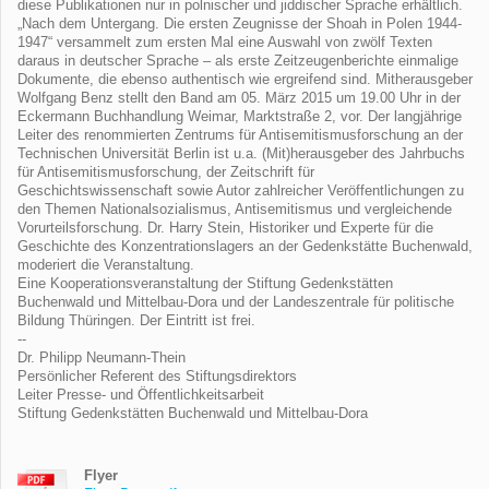
diese Publikationen nur in polnischer und jiddischer Sprache erhältlich.
„Nach dem Untergang. Die ersten Zeugnisse der Shoah in Polen 1944-
1947“ versammelt zum ersten Mal eine Auswahl von zwölf Texten
daraus in deutscher Sprache – als erste Zeitzeugenberichte einmalige
Dokumente, die ebenso authentisch wie ergreifend sind. Mitherausgeber
Wolfgang Benz stellt den Band am 05. März 2015 um 19.00 Uhr in der
Eckermann Buchhandlung Weimar, Marktstraße 2, vor. Der langjährige
Leiter des renommierten Zentrums für Antisemitismusforschung an der
Technischen Universität Berlin ist u.a. (Mit)herausgeber des Jahrbuchs
für Antisemitismusforschung, der Zeitschrift für
Geschichtswissenschaft sowie Autor zahlreicher Veröffentlichungen zu
den Themen Nationalsozialismus, Antisemitismus und vergleichende
Vorurteilsforschung. Dr. Harry Stein, Historiker und Experte für die
Geschichte des Konzentrationslagers an der Gedenkstätte Buchenwald,
moderiert die Veranstaltung.
Eine Kooperationsveranstaltung der Stiftung Gedenkstätten
Buchenwald und Mittelbau-Dora und der Landeszentrale für politische
Bildung Thüringen. Der Eintritt ist frei.
--
Dr. Philipp Neumann-Thein
Persönlicher Referent des Stiftungsdirektors
Leiter Presse- und Öffentlichkeitsarbeit
Stiftung Gedenkstätten Buchenwald und Mittelbau-Dora
Flyer