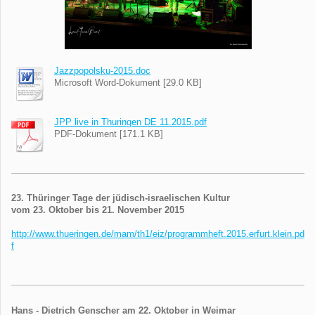
Jazzpopolsku-2015.doc
Microsoft Word-Dokument [29.0 KB]
JPP live in Thuringen DE 11.2015.pdf
PDF-Dokument [171.1 KB]
23. Thüringer Tage der jüdisch-israelischen Kultur
vom 23. Oktober bis 21. November 2015
http://www.thueringen.de/mam/th1/eiz/programmheft.2015.erfurt.klein.pd
f
Hans - Dietrich Genscher am 22. Oktober in Weimar