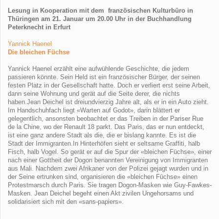
Lesung in Kooperation mit dem französischen Kulturbüro in
Thüringen am 21. Januar um 20.00 Uhr in der Buchhandlung
Peterknecht in Erfurt
Yannick Haenel
Die bleichen Füchse
Yannick Haenel erzählt eine aufwühlende Geschichte, die jedem
passieren könnte. Sein Held ist ein französischer Bürger, der seinen
festen Platz in der Gesellschaft hatte. Doch er verliert erst seine Arbeit,
dann seine Wohnung und gerät auf die Seite derer, die nichts
haben.Jean Deichel ist dreiundvierzig Jahre alt, als er in ein Auto zieht.
Im Handschuhfach liegt «Warten auf Godot», darin blättert er
gelegentlich, ansonsten beobachtet er das Treiben in der Pariser Rue
de la Chine, wo der Renault 18 parkt. Das Paris, das er nun entdeckt,
ist eine ganz andere Stadt als die, die er bislang kannte. Es ist die
Stadt der Immigranten.In Hinterhöfen sieht er seltsame Graffiti, halb
Fisch, halb Vogel. So gerät er auf die Spur der «bleichen Füchse», einer
nach einer Gottheit der Dogon benannten Vereinigung von Immigranten
aus Mali. Nachdem zwei Afrikaner von der Polizei gejagt wurden und in
der Seine ertrunken sind, organisieren die «bleichen Füchse» einen
Protestmarsch durch Paris. Sie tragen Dogon-Masken wie Guy-Fawkes-
Masken. Jean Deichel begeht einen Akt zivilen Ungehorsams und
solidarisiert sich mit den «sans-papiers».