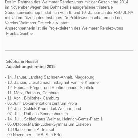
Der im Rahmen des Weimarer Rendez-vous mit der Geschichte 2014
im November wegen des Bahnstreiks ausgefallene trilaterale
Studentenworkshop findet nun vom 9. und 10. Januar an der FSU JENA
mit Unterstützung des Institutes für Politikwissenschaften und des
Vereins Weimarer Dreieck e.V. statt.
Anprechpartnerin ist die Projektleiterin des Weimarer Rendez-vous
Franka Günther.
Stéphane Hessel
Ausstellungstermine 2015
- 14. Januar, Landtag Sachsen-Anhalt, Magdeburg
- 18. Januar, Literaturnachmittag mit Familie Kraemer
- 12. Februar, Bürger- und Behördenhaus, Saalfeld
- 11. März, Rathaus, Camburg
- 11. April, Bibliothek Camburg
- 05.Juni, Dokumentationszentrum Prora
- 12. Juni, Schloß Kromsdorf/Weimar Land
- 07. Juli , Rathaus Sondershausen
- 14. Juli , Schießhaus Weimar, Heinrich-Gentz-Platz 1
- 05.Oktober,Martin-Luther-Gymnasium Eisleben
- 13.Okober, im EP Brüssel
- 09.November , TMBJS in Erfurt