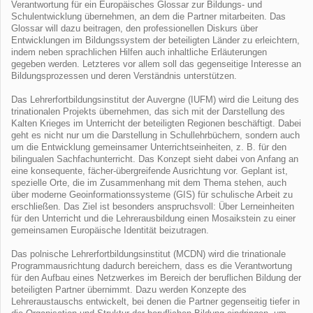
Verantwortung für ein Europäisches Glossar zur Bildungs- und
Schulentwicklung übernehmen, an dem die Partner mitarbeiten. Das
Glossar will dazu beitragen, den professionellen Diskurs über
Entwicklungen im Bildungssystem der beteiligten Länder zu erleichtern,
indem neben sprachlichen Hilfen auch inhaltliche Erläuterungen
gegeben werden. Letzteres vor allem soll das gegenseitige Interesse an
Bildungsprozessen und deren Verständnis unterstützen.
Das Lehrerfortbildungsinstitut der Auvergne (IUFM) wird die Leitung des
trinationalen Projekts übernehmen, das sich mit der Darstellung des
Kalten Krieges im Unterricht der beteiligten Regionen beschäftigt. Dabei
geht es nicht nur um die Darstellung in Schullehrbüchern, sondern auch
um die Entwicklung gemeinsamer Unterrichtseinheiten, z. B. für den
bilingualen Sachfachunterricht. Das Konzept sieht dabei von Anfang an
eine konsequente, fächer-übergreifende Ausrichtung vor. Geplant ist,
spezielle Orte, die im Zusammenhang mit dem Thema stehen, auch
über moderne Geoinformationssysteme (GIS) für schulische Arbeit zu
erschließen. Das Ziel ist besonders anspruchsvoll: Über Lerneinheiten
für den Unterricht und die Lehrerausbildung einen Mosaikstein zu einer
gemeinsamen Europäische Identität beizutragen.
Das polnische Lehrerfortbildungsinstitut (MCDN) wird die trinationale
Programmausrichtung dadurch bereichern, dass es die Verantwortung
für den Aufbau eines Netzwerkes im Bereich der beruflichen Bildung der
beteiligten Partner übernimmt. Dazu werden Konzepte des
Lehreraustauschs entwickelt, bei denen die Partner gegenseitig tiefer in