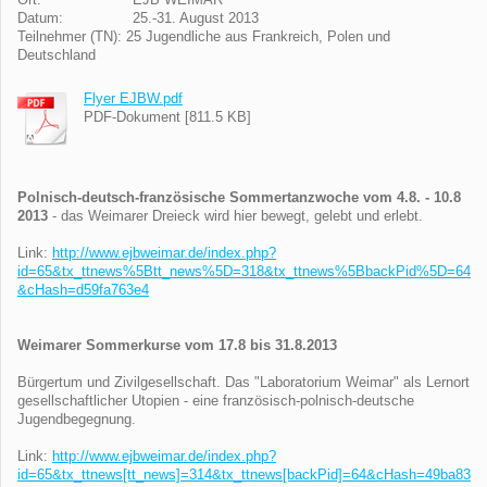
Ort: EJB WEIMAR
Datum: 25.-31. August 2013
Teilnehmer (TN): 25 Jugendliche aus Frankreich, Polen und
Deutschland
Flyer EJBW.pdf
PDF-Dokument [811.5 KB]
Polnisch-deutsch-französische Sommertanzwoche vom 4.8. - 10.8
2013
- das Weimarer Dreieck wird hier bewegt, gelebt und erlebt.
Link:
http://www.ejbweimar.de/index.php?
id=65&tx_ttnews%5Btt_news%5D=318&tx_ttnews%5BbackPid%5D=64
&cHash=d59fa763e4
Weimarer Sommerkurse vom 17.8 bis 31.8.2013
Bürgertum und Zivilgesellschaft. Das "Laboratorium Weimar" als Lernort
gesellschaftlicher Utopien - eine französisch-polnisch-deutsche
Jugendbegegnung.
Link:
http://www.ejbweimar.de/index.php?
id=65&tx_ttnews[tt_news]=314&tx_ttnews[backPid]=64&cHash=49ba83