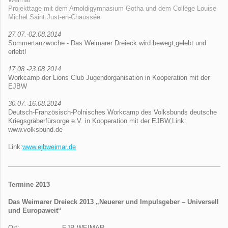
Weimar
Projekttage mit dem Arnoldigymnasium Gotha und dem Collège Louise
Michel Saint Just-en-Chaussée
27.07.-02.08.2014
Sommertanzwoche - Das Weimarer Dreieck wird bewegt,gelebt und
erlebt!
17.08.-23.08.2014
Workcamp der Lions Club Jugendorganisation in Kooperation mit der
EJBW
30.07.-16.08.2014
Deutsch-Französisch-Polnisches Workcamp des Volksbunds deutsche
Kriegsgräberfürsorge e.V. in Kooperation mit der EJBW,Link:
www.volksbund.de
Link:
www.ejbweimar.de
Termine 2013
Das Weimarer Dreieck 2013 „Neuerer und Impulsgeber – Universell
und Europaweit“