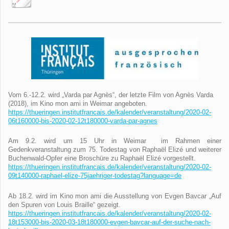
Vom 6.-12.2. wird „Varda par Agnès“, der letzte Film von Agnès Varda
(2018), im Kino mon ami in Weimar angeboten.
https://thueringen.
institutfrancais.de/kalender/
veranstaltung/2020-02-
06t160000-bis-2020-02-
12t180000-varda-par-agnes
Am 9.2. wird um 15 Uhr in Weimar im Rahmen einer
Gedenkveranstaltung zum 75. Todestag von Raphaël Elizé und weiterer
Buchenwald-Opfer eine Broschüre zu Raphaël Elizé vorgestellt.
https://thueringen.
institutfrancais.de/kalender/
veranstaltung/2020-02-
09t140000-raphael-elize-
75jaehriger-todestag?language=
de
Ab 18.2. wird im Kino mon ami die Ausstellung von Evgen Bavcar „Auf
den Spuren von Louis Braille“ gezeigt.
https://thueringen.
institutfrancais.de/kalender/
veranstaltung/2020-02-
18t153000-bis-2020-03-
18t180000-evgen-bavcar-auf-
der-suche-nach-