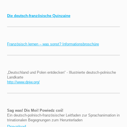
Die deutsch-französische Quinzaine
Französisch lernen – was sonst? Informationsbroschüre
„Deutschland und Polen entdecken“ - Illustrierte deutsch-polnische
Landkarte
http://www.dpjw.org/
Sag was! Dis Moi! Powiedz coś!
Ein deutsch-polnisch-französischer Leitfaden zur Sprachanimation in
trinationalen Begegnungen zum Herunterladen
Download