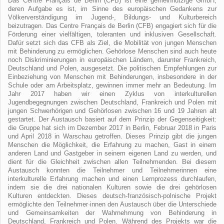
Das Centre Français de Berlin (CFB) ist eine gemeinnützige GmbH,
deren Aufgabe es ist, im Sinne des europäischen Gedankens zur
Völkerverständigung im Jugend-, Bildungs- und Kulturbereich
beizutragen. Das Centre Français de Berlin (CFB) engagiert sich für die
Förderung einer vielfältigen, toleranten und inklusiven Gesellschaft.
Dafür setzt sich das CFB als Ziel, die Mobilität von jungen Menschen
mit Behinderung zu ermöglichen. Gehörlose Menschen sind auch heute
noch Diskriminierungen in europäischen Ländern, darunter Frankreich,
Deutschland und Polen, ausgesetzt. Die politischen Empfehlungen zur
Einbeziehung von Menschen mit Behinderungen, insbesondere in der
Schule oder am Arbeitsplatz, gewinnen immer mehr an Bedeutung. Im
Jahr 2017 haben wir einen Zyklus von interkulturellen
Jugendbegegnungen zwischen Deutschland, Frankreich und Polen mit
jungen Schwerhörigen und Gehörlosen zwischen 16 und 19 Jahren alt
gestartet. Der Austausch basiert auf dem Prinzip der Gegenseitigkeit:
die Gruppe hat sich im Dezember 2017 in Berlin, Februar 2018 in Paris
und April 2018 in Warschau getroffen. Dieses Prinzip gibt die jungen
Menschen die Möglichkeit, die Erfahrung zu machen, Gast in einem
anderen Land und Gastgeber in seinem eigenen Land zu werden, und
dient für die Gleichheit zwischen allen Teilnehmenden. Bei diesem
Austausch konnten die Teilnehmer und Teilnehmerinnen eine
interkulturelle Erfahrung machen und einen Lernprozess durchlaufen,
indem sie die drei nationalen Kulturen sowie die drei gehörlosen
Kulturen entdeckten. Dieses deutsch-französisch-polnische Projekt
ermöglichte den Teilnehmer·innen den Austausch über die Unterschiede
und Gemeinsamkeiten der Wahrnehmung von Behinderung in
Deutschland, Frankreich und Polen. Während des Projekts war die