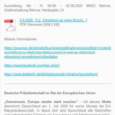
Ausstellung, Mo - Fr. 04.08. – 02.09.2020 99423 Weimar,
Stadtverwaltung Weimar, Herderplatz 14
5.8.2020, TLZ, Erinnerung an einen Brück[...]
PDF-Dokument [409.2 KB]
Weitere Informationen
https://www.kas.de/de/web/thueringen/publikationen/einzeltitel/-/content/
ausstellung-zu-wladyslaw-bartoszewski-in-weimar-widerstand-
erinnerung-versoehnung-kulturdialog
https://www.facebook.com/kas.erfurt/
https://www.dpgberlin.de/de/bartoszewski-initiative/ausstellung/
Deutsche Präsidentschaft im Rat der Europäischen Union
„Gemeinsam. Europa wieder stark machen“
– mit diesem
Motto
übernimmt Deutschland am 1. Juli 2020 für sechs Monate die EU-
Ratspräsidentschaft. In dieser Zeit wird Deutschland alle Ratstreffen