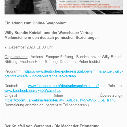
Einladung zum Online-Symposium
Willy Brandts Kniefall und der Warschauer Vertrag
Meilensteine in den deutsch-polnischen Beziehungen
7. Dezember 2020, 11:00 Uhr
Organisatoren
: Amicus Europae-Stiftung, Bundeskanzler-Willy-Brandt-
Stiftung, Friedrich-Ebert-Stiftung, Deutsches Polen-Institut
Programm
:
https://www.deutsches-polen-institut.de/termine/aktuell/willy-
brandts-kniefall-und-der-warschauer-vertrag/
Deutsch:
www.facebook.com/deutschespoleninstitut/
Polnisch:
www.facebook.com/FESWarschau
Original (ohne Übersetzung):
https://zoom.us/webinar/register/WN_A9DoauTwSwWvxIQSBHrThQ
(Anmeldung erforderlich, begrenzte Teilnehmerzahl)
Der Kniefall von Warschau - Die Macht der Erinnerung