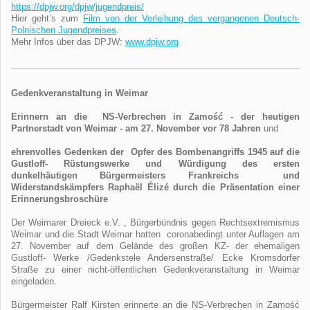
https://dpjw.org/dpjw/jugendpreis/
Hier geht’s zum
Film von der Verleihung des vergangenen Deutsch-
Polnischen Jugendpreises
.
Mehr Infos über das DPJW:
www.dpjw.org
Gedenkveranstaltung in Weimar
Erinnern an die NS-Verbrechen in Zamość - der heutigen
Partnerstadt von Weimar - am 27. November vor 78 Jahren
und
ehrenvolles Gedenken der Opfer des Bombenangriffs 1945 auf die
Gustloff- Rüstungswerke und Würdigung des ersten
dunkelhäutigen Bürgermeisters Frankreichs und
Widerstandskämpfers Raphaël Élizé durch die Präsentation einer
Erinnerungsbroschüre
Der Weimarer Dreieck e.V. , Bürgerbündnis gegen Rechtsextremismus
Weimar und die Stadt Weimar hatten coronabedingt unter Auflagen am
27. November auf dem Gelände des großen KZ- der ehemaligen
Gustloff- Werke /Gedenkstele Andersenstraße/ Ecke Kromsdorfer
Straße zu einer nicht-öffentlichen Gedenkveranstaltung in Weimar
eingeladen.
Bürgermeister Ralf Kirsten erinnerte an die NS-Verbrechen in Zamość