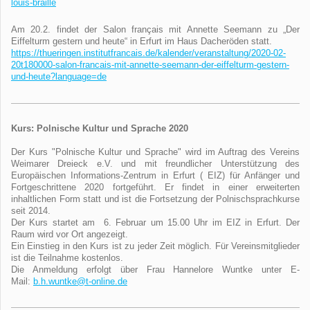
louis-braille
Am 20.2. findet der Salon français mit Annette Seemann zu „Der
Eiffelturm gestern und heute“ in Erfurt im Haus Dacheröden statt.
https://thueringen.
institutfrancais.de/kalender/
veranstaltung/2020-02-
20t180000-salon-francais-mit-
annette-seemann-der-
eiffelturm-gestern-
und-heute?
language=de
Kurs: Polnische Kultur und Sprache 2020
Der Kurs "Polnische Kultur und Sprache" wird im Auftrag des Vereins
Weimarer Dreieck e.V. und mit freundlicher Unterstützung des
Europäischen Informations-Zentrum in Erfurt ( EIZ) für Anfänger und
Fortgeschrittene 2020 fortgeführt. Er findet in einer erweiterten
inhaltlichen Form statt und ist die Fortsetzung der Polnischsprachkurse
seit 2014.
Der Kurs startet am 6. Februar um 15.00 Uhr im EIZ in Erfurt. Der
Raum wird vor Ort angezeigt.
Ein Einstieg in den Kurs ist zu jeder Zeit möglich. Für Vereinsmitglieder
ist die Teilnahme kostenlos.
Die Anmeldung erfolgt über Frau Hannelore Wuntke unter E-
Mail:
b.h.wuntke@t-online.de