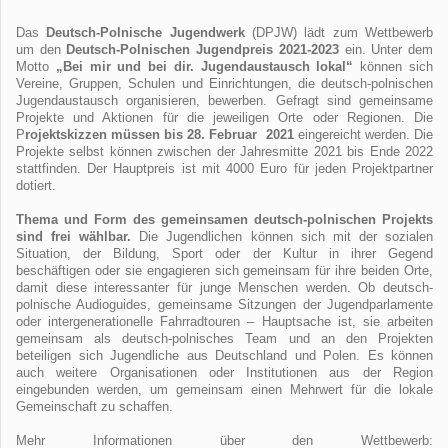
Das
Deutsch-Polnische Jugendwerk
(DPJW) lädt zum Wettbewerb
um den
Deutsch-Polnischen Jugendpreis 2021-2023
ein. Unter dem
Motto
„Bei mir und bei dir. Jugendaustausch lokal“
können sich
Vereine, Gruppen, Schulen und Einrichtungen, die deutsch-polnischen
Jugendaustausch organisieren, bewerben. Gefragt sind gemeinsame
Projekte und Aktionen für die jeweiligen Orte oder Regionen. Die
P
rojektskizzen müssen bis 28. Februar 2021
eingereicht werden. Die
Projekte selbst können zwischen der Jahresmitte 2021 bis Ende 2022
stattfinden. Der Hauptpreis ist mit 4000 Euro für jeden Projektpartner
dotiert.
Thema und Form des gemeinsamen deutsch-polnischen Projekts
sind frei wählbar.
Die Jugendlichen können sich mit der sozialen
Situation, der Bildung, Sport oder der Kultur in ihrer Gegend
beschäftigen oder sie engagieren sich gemeinsam für ihre beiden Orte,
damit diese interessanter für junge Menschen werden. Ob deutsch-
polnische Audioguides, gemeinsame Sitzungen der Jugendparlamente
oder intergenerationelle Fahrradtouren – Hauptsache ist, sie arbeiten
gemeinsam als deutsch-polnisches Team und an den Projekten
beteiligen sich Jugendliche aus Deutschland und Polen. Es können
auch weitere Organisationen oder Institutionen aus der Region
eingebunden werden, um gemeinsam einen Mehrwert für die lokale
Gemeinschaft zu schaffen.
Mehr Informationen über den Wettbewerb: