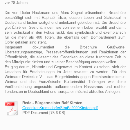
vor 78 Jahren.
Die von Dieter Hackmann und Marc Sagnol präsentierte Broschüre
beschäftigt sich mit Raphaël Élizé, dessen Leben und Schicksal in
Deutschland bisher weitgehend unbekannt geblieben ist. Die Broschüre
gibt Élizé ein Gesicht, indem sie von seinem Leben erzählt und damit
sein Schicksal in den Fokus rückt, das symbolisch und exemplarisch
für die mehr als 400 Toten, die ebenfalls dem Bombardement zum
Opfer gefallen sind steht.
Insgesamt dokumentiert die Broschüre Grußworte,
Übersetzungsauszüge, Presseveröffentlichungen und Reaktionen der
Öffentlichkeit, die allesamt das Gedenken an diese furchtbare Zeit in
den Mittelpunkt rücken und zu einer Beschäftigung anregen wollen.
Es ging darum, Historie und Gegenwart im Kontext zu sehen, sich der
Ursachen für Erscheinungen im Jetzt bewusst zu werden. Für den
Weimarer Dreieck e.V. , das Bürgerbündnis gegen Rechtsextremismus
Weimar und das Französische Kulturinstitut Thüringen war diese
Veröffentlichung angesichts aufkommendem Rassismus und rechter
Tendenzen in Deutschland und Europa ein höchst aktuelles Anliegen.
Rede - Bürgermeister Ralf Kirsten
GedenkenKromsdorferStraße2020Kirsten.pdf
PDF-Dokument [75.6 KB]