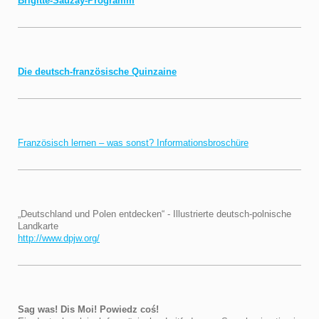
Brigitte-Sauzay-Programm
Die deutsch-französische Quinzaine
Französisch lernen – was sonst? Informationsbroschüre
„Deutschland und Polen entdecken“ - Illustrierte deutsch-polnische
Landkarte
http://www.dpjw.org/
Sag was! Dis Moi! Powiedz coś!