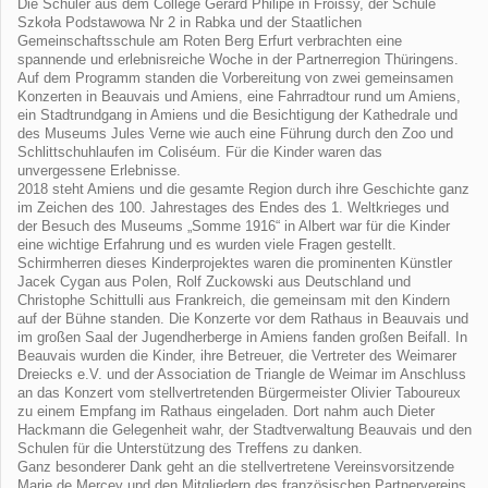
Die Schüler aus dem Collège Gerard Philipe in Froissy, der Schule
Szkoła Podstawowa Nr 2 in Rabka und der Staatlichen
Gemeinschaftsschule am Roten Berg Erfurt verbrachten eine
spannende und erlebnisreiche Woche in der Partnerregion Thüringens.
Auf dem Programm standen die Vorbereitung von zwei gemeinsamen
Konzerten in Beauvais und Amiens, eine Fahrradtour rund um Amiens,
ein Stadtrundgang in Amiens und die Besichtigung der Kathedrale und
des Museums Jules Verne wie auch eine Führung durch den Zoo und
Schlittschuhlaufen im Coliséum. Für die Kinder waren das
unvergessene Erlebnisse.
2018 steht Amiens und die gesamte Region durch ihre Geschichte ganz
im Zeichen des 100. Jahrestages des Endes des 1. Weltkrieges und
der Besuch des Museums „Somme 1916“ in Albert war für die Kinder
eine wichtige Erfahrung und es wurden viele Fragen gestellt.
Schirmherren dieses Kinderprojektes waren die prominenten Künstler
Jacek Cygan aus Polen, Rolf Zuckowski aus Deutschland und
Christophe Schittulli aus Frankreich, die gemeinsam mit den Kindern
auf der Bühne standen. Die Konzerte vor dem Rathaus in Beauvais und
im großen Saal der Jugendherberge in Amiens fanden großen Beifall. In
Beauvais wurden die Kinder, ihre Betreuer, die Vertreter des Weimarer
Dreiecks e.V. und der Association de Triangle de Weimar im Anschluss
an das Konzert vom stellvertretenden Bürgermeister Olivier Taboureux
zu einem Empfang im Rathaus eingeladen. Dort nahm auch Dieter
Hackmann die Gelegenheit wahr, der Stadtverwaltung Beauvais und den
Schulen für die Unterstützung des Treffens zu danken.
Ganz besonderer Dank geht an die stellvertretene Vereinsvorsitzende
Marie de Mercey und den Mitgliedern des französischen Partnervereins