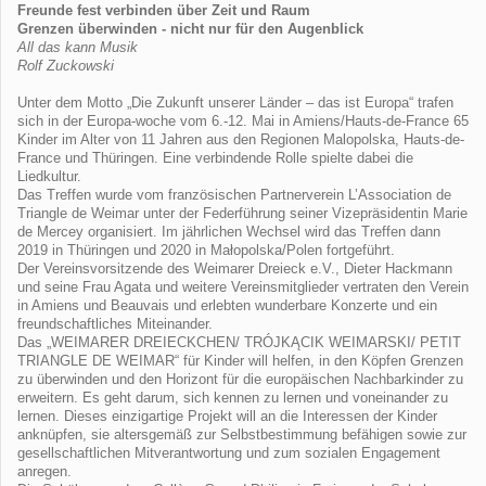
Freunde fest verbinden über Zeit und Raum
Grenzen überwinden - nicht nur für den Augenblick
All das kann Musik
Rolf Zuckowski
Unter dem Motto „Die Zukunft unserer Länder – das ist Europa“ trafen
sich in der Europa-woche vom 6.-12. Mai in Amiens/Hauts-de-France 65
Kinder im Alter von 11 Jahren aus den Regionen Malopolska, Hauts-de-
France und Thüringen. Eine verbindende Rolle spielte dabei die
Liedkultur.
Das Treffen wurde vom französischen Partnerverein L’Association de
Triangle de Weimar unter der Federführung seiner Vizepräsidentin Marie
de Mercey organisiert. Im jährlichen Wechsel wird das Treffen dann
2019 in Thüringen und 2020 in Małopolska/Polen fortgeführt.
Der Vereinsvorsitzende des Weimarer Dreieck e.V., Dieter Hackmann
und seine Frau Agata und weitere Vereinsmitglieder vertraten den Verein
in Amiens und Beauvais und erlebten wunderbare Konzerte und ein
freundschaftliches Miteinander.
Das „WEIMARER DREIECKCHEN/ TRÓJKĄCIK WEIMARSKI/ PETIT
TRIANGLE DE WEIMAR“ für Kinder will helfen, in den Köpfen Grenzen
zu überwinden und den Horizont für die europäischen Nachbarkinder zu
erweitern. Es geht darum, sich kennen zu lernen und voneinander zu
lernen. Dieses einzigartige Projekt will an die Interessen der Kinder
anknüpfen, sie altersgemäß zur Selbstbestimmung befähigen sowie zur
gesellschaftlichen Mitverantwortung und zum sozialen Engagement
anregen.