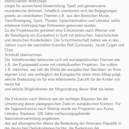
interessanten Workshops
sorgte für ausreichend Abwechslung, Spaß und gemeinsame
musikalische Aktionen. Inhaltlich orientierten sich die Begegnungen
jeweils an vereinbarten Themen z.B. aus den Bereichen Musik,
Tanz/Bewegung, Sport, Theater, Sprachanimation und Literatur, wofür
erfahrene mehrsprachige Referenten gewonnen wurden.
Zu der Projektwoche gehörten eine Exkursionen nach Weimar und
die Beteiligung am Europafest in Suhl mit polnischen, französischen
und deutschen Kinderliedern. Die Schirmherrschaft hatten wie in den
Jahren zuvor die namhaften Künstler Rolf Zuckowski, Jacek Cygan und
Chris
Schittulli übernommen.
Die Teilnehmenden befassten sich mit europapolitischen Themen wie
z.B. der Europawahl sowie mit interkulturellen Projekten. Sie sollten
z.B. erkennen, wie nah die Werte der europäischen Nachbarn an ihren
eigenen sind, wie umfänglich die Europäische Union ihren Alltag prägt,
welche Bedeutung sie für eine lebenswerte Zukunft für die Kinder von
heute hat
und welche Möglichkeiten der Mitgestaltung dieser Welt sie bietet.
Die Exkursion nach Weimar war ein wichtiger Baustein bei der
Umsetzung dieser pädagogischen Ziele im europäischen Kontext. Für
die Tagesexkursion nach Weimar wurde ein Programm aus Kunst,
Literatur, Bauhaus, 100 Jahre verfassungsgebender
Nationalversammlung angeboten,
das auf altersgerechte Weise die Bedeutung der Weimarer Republik in
der deutschen Demokratiegeschichte, die Bedeutung der