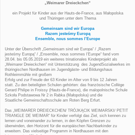
„Weimarer Dreieckchen“
ein Projekt für Kinder aus der Hauts-de-France, aus Małopolska
und Thüringen unter dem Thema
Gemeinsam sind wir Europa
Razem jesteśmy Europą
Ensemble, nous sommes l’Europe
Unter der Überschrift „Gemeinsam sind wir Europa“ / „Razem
jesteśmy Europą“ / „Ensemble, nous sommes l’Europe“ fand vom
28.04. bis 05.05.2019 ein weiteres trinationales Kinderprojekt als
„Weimarer Dreieckchen“ mit Unterstützung des JugendSozialwerkes im
thüringischen Nordhausen im Jugendgäste- und Bildungshaus
Rothleimmühle mit großem
Erfolg und zur Freude der 63 Kinder im Alter von 9 bis 12 Jahren
statt. Zu den beteiligten Schulen gehörten: das französische Collège
Gerard Philipe in Froissy (Hauts-de-France), die malopolnische Schule
Szkoła Podstawowa Nr 2 in Rabka (Małopolska) und die
Staatliche Gemeinschaftsschule am Roten Berg Erfurt.
Das „WEIMARER DREIECKCHEN/ TRÓJKĄCIK WEIMARSKI/ PETIT
TRIANGLE DE WEIMAR“ für Kinder verfolgt das Ziel, sich kennen zu
lernen und voneinander zu lernen, in den Köpfen Grenzen zu
überwinden, den Horizont für die europäischen Nachbarkinder zu
erweitern. Das vielseitige Programm in Nordhausen mit den