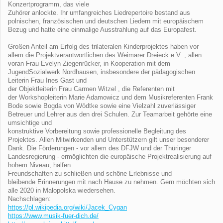
Konzertprogramm, das viele
Zuhörer anlockte. Ihr umfangreiches Liedrepertoire bestand aus
polnischen, französischen und deutschen Liedern mit europäischem
Bezug und hatte eine einmalige Ausstrahlung auf das Europafest.
Großen Anteil am Erfolg des trilateralen Kinderprojektes haben vor
allem die Projektverantwortlichen des Weimarer Dreieck e.V. , allen
voran Frau Evelyn Ziegenrücker, in Kooperation mit dem
JugendSozialwerk Nordhausen, insbesondere der pädagogischen
Leiterin Frau Ines Gast und
der Objektleiterin Frau Carmen Witzel , die Referenten mit
der Workshopleiterin Marie Adamowicz und dem Musikreferenten Frank
Bode sowie Bogda von Wödtke sowie eine Vielzahl zuverlässiger
Betreuer und Lehrer aus den drei Schulen. Zur Teamarbeit gehörte eine
umsichtige und
konstruktive Vorbereitung sowie professionelle Begleitung des
Projektes. Allen Mitwirkenden und Unterstützern gilt unser besonderer
Dank. Die Förderungen - vor allem des DFJW und der Thüringer
Landesregierung - ermöglichten die europäische Projektrealisierung auf
hohem Niveau, halfen
Freundschaften zu schließen und schöne Erlebnisse und
bleibende Erinnerungen mit nach Hause zu nehmen. Gern möchten sich
alle 2020 in Małopolska wiedersehen.
Nachschlagen:
https://pl.wikipedia.org/wiki/Jacek_Cygan
https://www.musik-fuer-dich.de/