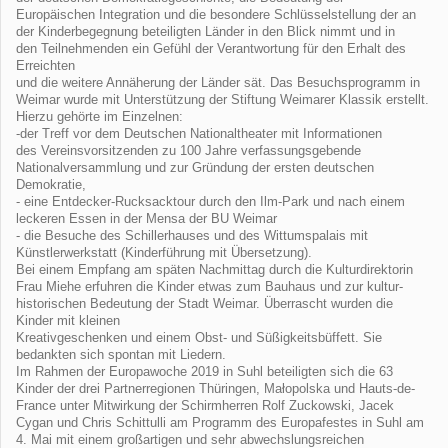
Europäischen Integration und die besondere Schlüsselstellung der an
der Kinderbegegnung beteiligten Länder in den Blick nimmt und in
den Teilnehmenden ein Gefühl der Verantwortung für den Erhalt des
Erreichten
und die weitere Annäherung der Länder sät. Das Besuchsprogramm in
Weimar wurde mit Unterstützung der Stiftung Weimarer Klassik erstellt.
Hierzu gehörte im Einzelnen:
-der Treff vor dem Deutschen Nationaltheater mit Informationen
des Vereinsvorsitzenden zu 100 Jahre verfassungsgebende
Nationalversammlung und zur Gründung der ersten deutschen
Demokratie,
- eine Entdecker-Rucksacktour durch den Ilm-Park und nach einem
leckeren Essen in der Mensa der BU Weimar
- die Besuche des Schillerhauses und des Wittumspalais mit
Künstlerwerkstatt (Kinderführung mit Übersetzung).
Bei einem Empfang am späten Nachmittag durch die Kulturdirektorin
Frau Miehe erfuhren die Kinder etwas zum Bauhaus und zur kultur-
historischen Bedeutung der Stadt Weimar. Überrascht wurden die
Kinder mit kleinen
Kreativgeschenken und einem Obst- und Süßigkeitsbüffett. Sie
bedankten sich spontan mit Liedern.
Im Rahmen der Europawoche 2019 in Suhl beteiligten sich die 63
Kinder der drei Partnerregionen Thüringen, Małopolska und Hauts-de-
France unter Mitwirkung der Schirmherren Rolf Zuckowski, Jacek
Cygan und Chris Schittulli am Programm des Europafestes in Suhl am
4. Mai mit einem großartigen und sehr abwechslungsreichen