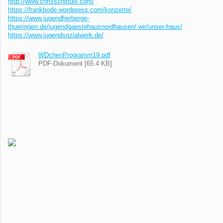
http://www.chrisschittulli.com/
https://frankbode.wordpress.com/konzerte/
https://www.jugendherberge-
thueringen.de/jugendgaestehausnordhausen/ wir/unser-haus/
https://www.jugendsozialwerk.de/
WDchenProgramm19.pdf
PDF-Dokument [65.4 KB]