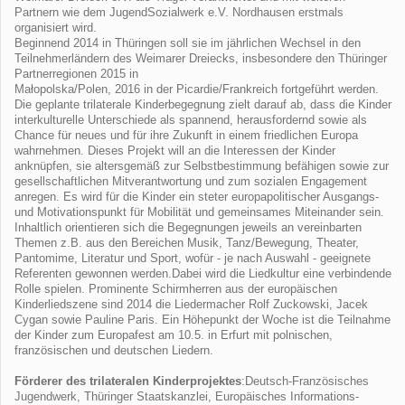
Partnern wie dem JugendSozialwerk e.V. Nordhausen erstmals
organisiert wird.
Beginnend 2014 in Thüringen soll sie im jährlichen Wechsel in den
Teilnehmerländern des Weimarer Dreiecks, insbesondere den Thüringer
Partnerregionen 2015 in
Małopolska/Polen, 2016 in der Picardie/Frankreich fortgeführt werden.
Die geplante trilaterale Kinderbegegnung zielt darauf ab, dass die Kinder
interkulturelle Unterschiede als spannend, herausfordernd sowie als
Chance für neues und für ihre Zukunft in einem friedlichen Europa
wahrnehmen. Dieses Projekt will an die Interessen der Kinder
anknüpfen, sie altersgemäß zur Selbstbestimmung befähigen sowie zur
gesellschaftlichen Mitverantwortung und zum sozialen Engagement
anregen. Es wird für die Kinder ein steter europapolitischer Ausgangs-
und Motivationspunkt für Mobilität und gemeinsames Miteinander sein.
Inhaltlich orientieren sich die Begegnungen jeweils an vereinbarten
Themen z.B. aus den Bereichen Musik, Tanz/Bewegung, Theater,
Pantomime, Literatur und Sport, wofür - je nach Auswahl - geeignete
Referenten gewonnen werden.Dabei wird die Liedkultur eine verbindende
Rolle spielen. Prominente Schirmherren aus der europäischen
Kinderliedszene sind 2014 die Liedermacher Rolf Zuckowski, Jacek
Cygan sowie Pauline Paris. Ein Höhepunkt der Woche ist die Teilnahme
der Kinder zum Europafest am 10.5. in Erfurt mit polnischen,
französischen und deutschen Liedern.
Förderer des trilateralen Kinderprojektes
:Deutsch-Französisches
Jugendwerk, Thüringer Staatskanzlei, Europäisches Informations-