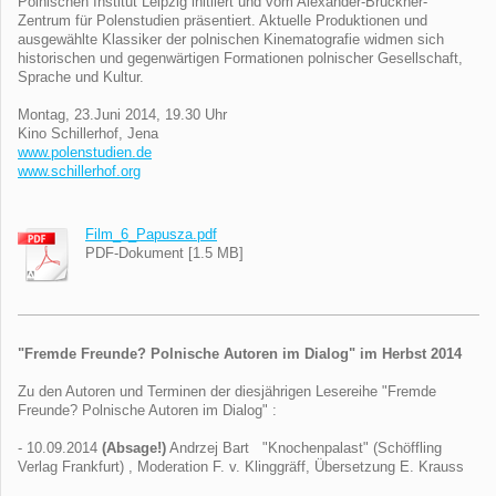
Polnischen Institut Leipzig initiiert und vom Alexander-Brückner-
Zentrum für Polenstudien präsentiert. Aktuelle Produktionen und
ausgewählte Klassiker der polnischen Kinematografie widmen sich
historischen und gegenwärtigen Formationen polnischer Gesellschaft,
Sprache und Kultur.
Montag, 23.Juni 2014, 19.30 Uhr
Kino Schillerhof, Jena
www.polenstudien.de
www.schillerhof.org
Film_6_Papusza.pdf
PDF-Dokument [1.5 MB]
"Fremde Freunde? Polnische Autoren im Dialog" im Herbst 2014
Zu den Autoren und Terminen der diesjährigen Lesereihe "Fremde
Freunde? Polnische Autoren im Dialog" :
- 10.09.2014
(Absage!)
Andrzej Bart "Knochenpalast" (Schöffling
Verlag Frankfurt) , Moderation F. v. Klinggräff, Übersetzung E. Krauss