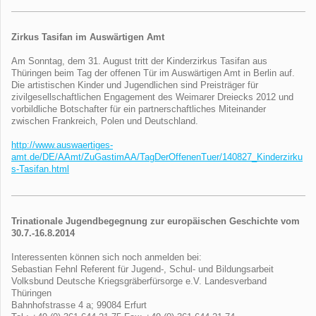
Zirkus Tasifan im Auswärtigen Amt
Am Sonntag, dem 31. August tritt der Kinderzirkus Tasifan aus
Thüringen beim Tag der offenen Tür im Auswärtigen Amt in Berlin auf.
Die artistischen Kinder und Jugendlichen sind Preisträger für
zivilgesellschaftlichen Engagement des Weimarer Dreiecks 2012 und
vorbildliche Botschafter für ein partnerschaftliches Miteinander
zwischen Frankreich, Polen und Deutschland.
http://www.auswaertiges-
amt.de/DE/AAmt/ZuGastimAA/TagDerOffenenTuer/140827_Kinderzirku
s-Tasifan.html
Trinationale Jugendbegegnung zur europäischen Geschichte
vom
30.7.-16.8.2014
Interessenten können sich noch anmelden bei:
Sebastian Fehnl Referent für Jugend-, Schul- und Bildungsarbeit
Volksbund Deutsche Kriegsgräberfürsorge e.V. Landesverband
Thüringen
Bahnhofstrasse 4 a; 99084 Erfurt