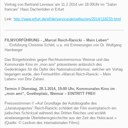
Vortrag von Bertrand Leveaux am 11.2.2014 um 18.00Uhr im "Salon
francais" Haus Dacheröden in Erfurt
Link:
http://www.erfurt.de/ef/de/service/aktuelles/pm/2014/118233.html
FILMVORFÜHRUNG - „Marcel Reich-Ranicki – Mein Leben“
… Einführung Christine Schild, u.a. mit Erinnerungen von Dr. Wolfgang
Hamberger
Das Bürgerbündnis gegen Rechtsextremismus Weimar und das
Kommunale Kino im „mon ami“ präsentieren anlässlich des
Gedenktages für die Opfer des Nationalsozialismus, welcher am Vortag
begangen wurde, den Fernsehfilm »Marcel Reich-Ranicki – Mein
Leben« von Dror Zahavi.
Termin // Dienstag, 28.1.2014, 19:00 Uhr, Kommunales Kino im
„mon ami“, Goetheplatz, Weimar – EINTRITT FREI!
Pressestimmen // »Auf Grundlage der Autobiografie des
„Literaturpapstes“ Reich-Ranicki schildert der Film exemplarisch ein
jüdisches Schicksal während des Dritten Reiches und erzählt
einebewegende Überlebensgeschichte aus der Zeit des Holocaust.«
(Quelle: © Lexikon des internationalen Films)