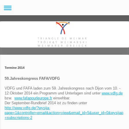
Termine 2014
59.Jahreskongress FAFA/VDFG
VDFG und FAFA laden zum 59. Jahreskongress nach Dijon vom 10. -
12.Oktober 2014 ein.Programm und Unterlagen sind unter
www.vdfg.de
bzw.
www.fafapourleurope.fr
einsehbar.
Der September-Rundbrief 2014 ist zu finden unter
http://www.vdfg.de/?wysija-
page=1&controller=email&action=view&email_id=5&user_id=0&wysijap
=subscriptions-2