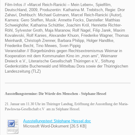
Film-Infos // »Marcel Reich-Ranicki – Mein Leben«, Spielfilm,
Deutschland, 2009, Produzentin: Katharina M. Trebitsch, Regie: Dror
Zahavi, Drehbuch: Michael Gutmann, Marcel Reich-Ranicki (Autor),
Kamera: Gero Steffen, Musik: Annette Focks, Darsteller: Matthias
Schweighöfer, Katharina Schüttler, Joachim Król, Henriette Richter-
Röhl, Sylvester Groth, Maja Maranow, Rolf Nagel, Filip Jarek, Maxim
Kovalevski, Rolf Kanies, Alexander Khuon, Friederike Wagner, Thomas
Meinhardt, Christoph Zrenner, Barbara Philipp, Holger Handtke,
Friederike Becht, Tino Mewes, Sven Pippig
Veranstalter // Bürgerbündnis gegen Rechtsextremismus Weimar in
Kooperation mit dem Kommunalen Kino im „mon ami“, Weimarer
Dreieck e.V., Literarische Gesellschaft Thüringen e.V., Stiftung
Gedenkstätte Buchenwald und Mittelbau Dora sowie der Thüringischen
Landeszeitung (TLZ)
Ausstellungstermine: Die Würde des Menschen - Stéphane Hessel
21. Januar um 11.30 Uhr im Thüringer Landtag,
Eröffnung der Ausstellung der Maria-
Pawlowna-Gesellschaft e.V am zu Stéphane Hessel.
Ausstellungstext Stéphane Hessel.doc
Microsoft Word-Dokument [26.5 KB]