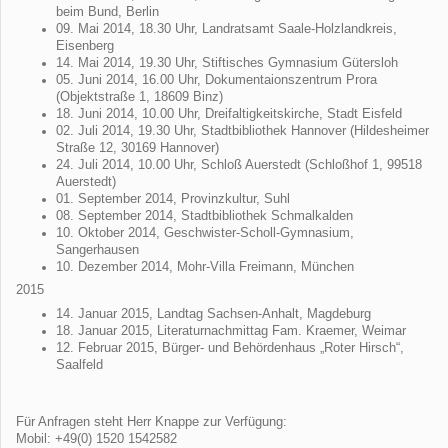
beim Bund, Berlin
09. Mai 2014, 18.30 Uhr, Landratsamt Saale-Holzlandkreis,
Eisenberg
14. Mai 2014, 19.30 Uhr, Stiftisches Gymnasium Gütersloh
05. Juni 2014, 16.00 Uhr, Dokumentaionszentrum Prora
(Objektstraße 1, 18609 Binz)
18. Juni 2014, 10.00 Uhr, Dreifaltigkeitskirche, Stadt Eisfeld
02. Juli 2014, 19.30 Uhr, Stadtbibliothek Hannover (Hildesheimer
Straße 12, 30169 Hannover)
24. Juli 2014, 10.00 Uhr, Schloß Auerstedt (Schloßhof 1, 99518
Auerstedt)
01. September 2014, Provinzkultur, Suhl
08. September 2014, Stadtbibliothek Schmalkalden
10. Oktober 2014, Geschwister-Scholl-Gymnasium,
Sangerhausen
10. Dezember 2014, Mohr-Villa Freimann, München
2015
14. Januar 2015, Landtag Sachsen-Anhalt, Magdeburg
18. Januar 2015, Literaturnachmittag Fam. Kraemer, Weimar
12. Februar 2015, Bürger- und Behördenhaus „Roter Hirsch“,
Saalfeld
Für Anfragen steht Herr Knappe zur Verfügung:
Mobil: +49(0) 1520 1542582