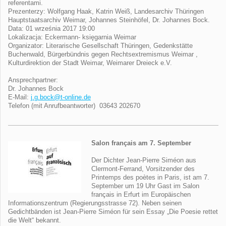
referentami.
Prezenterzy: Wolfgang Haak, Katrin Weiß, Landesarchiv Thüringen
Hauptstaatsarchiv Weimar, Johannes Steinhöfel, Dr. Johannes Bock.
Data: 01 września 2017 19:00
Lokalizacja: Eckermann- księgarnia Weimar
Organizator: Literarische Gesellschaft Thüringen, Gedenkstätte
Buchenwald, Bürgerbündnis gegen Rechtsextremismus Weimar ,
Kulturdirektion der Stadt Weimar, Weimarer Dreieck e.V.
Ansprechpartner:
Dr. Johannes Bock
E-Mail:
j.g.bock@t-online.de
Telefon (mit Anrufbeantworter) 03643 202670
Salon français am 7. September
Der Dichter Jean-Pierre Siméon aus
Clermont-Ferrand, Vorsitzender des
Printemps des poètes in Paris, ist am 7.
September um 19 Uhr Gast im Salon
français in Erfurt im Europäischen
Informationszentrum (Regierungsstrasse 72). Neben seinen
Gedichtbänden ist Jean-Pierre Siméon für sein Essay „Die Poesie rettet
die Welt“ bekannt.