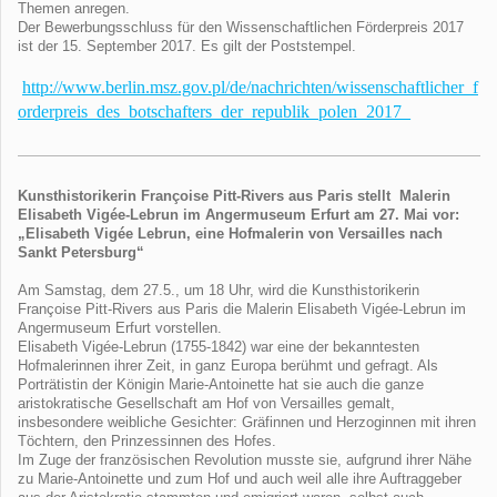
Themen anregen.
Der Bewerbungsschluss für den Wissenschaftlichen Förderpreis 2017
ist der 15. September 2017. Es gilt der Poststempel.
http://www.berlin.msz.gov.pl/de/nachrichten/wissenschaftlicher_f
orderpreis_des_botschafters_der_republik_polen_2017_
Kunsthistorikerin Françoise Pitt-Rivers aus Paris stellt Malerin
Elisabeth Vigée-Lebrun im Angermuseum Erfurt am 27. Mai vor:
„Elisabeth Vigée Lebrun, eine Hofmalerin von Versailles nach
Sankt Petersburg“
Am Samstag, dem 27.5., um 18 Uhr, wird die Kunsthistorikerin
Françoise Pitt-Rivers aus Paris die Malerin Elisabeth Vigée-Lebrun im
Angermuseum Erfurt vorstellen.
Elisabeth Vigée-Lebrun (1755-1842) war eine der bekanntesten
Hofmalerinnen ihrer Zeit, in ganz Europa berühmt und gefragt. Als
Porträtistin der Königin Marie-Antoinette hat sie auch die ganze
aristokratische Gesellschaft am Hof von Versailles gemalt,
insbesondere weibliche Gesichter: Gräfinnen und Herzoginnen mit ihren
Töchtern, den Prinzessinnen des Hofes.
Im Zuge der französischen Revolution musste sie, aufgrund ihrer Nähe
zu Marie-Antoinette und zum Hof und auch weil alle ihre Auftraggeber