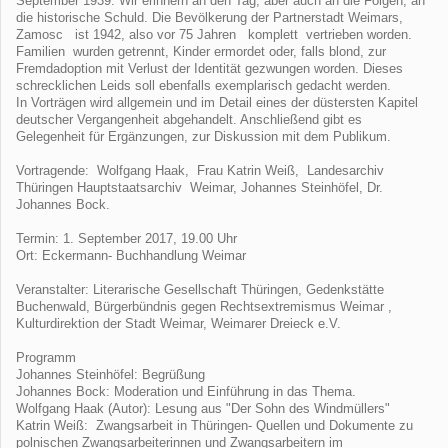
September 1939. Wir erinnern an den Tag, aber auch an die Folgen, an
die historische Schuld. Die Bevölkerung der Partnerstadt Weimars,
Zamosc ist 1942, also vor 75 Jahren komplett vertrieben worden.
Familien wurden getrennt, Kinder ermordet oder, falls blond, zur
Fremdadoption mit Verlust der Identität gezwungen worden. Dieses
schrecklichen Leids soll ebenfalls exemplarisch gedacht werden.
In Vorträgen wird allgemein und im Detail eines der düstersten Kapitel
deutscher Vergangenheit abgehandelt. Anschließend gibt es
Gelegenheit für Ergänzungen, zur Diskussion mit dem Publikum.
Vortragende: Wolfgang Haak, Frau Katrin Weiß, Landesarchiv
Thüringen Hauptstaatsarchiv Weimar, Johannes Steinhöfel, Dr.
Johannes Bock.
Termin: 1. September 2017, 19.00 Uhr
Ort: Eckermann- Buchhandlung Weimar
Veranstalter: Literarische Gesellschaft Thüringen, Gedenkstätte
Buchenwald, Bürgerbündnis gegen Rechtsextremismus Weimar ,
Kulturdirektion der Stadt Weimar, Weimarer Dreieck e.V.
Programm
Johannes Steinhöfel: Begrüßung
Johannes Bock: Moderation und Einführung in das Thema.
Wolfgang Haak (Autor): Lesung aus "Der Sohn des Windmüllers"
Katrin Weiß: Zwangsarbeit in Thüringen- Quellen und Dokumente zu
polnischen Zwangsarbeiterinnen und Zwangsarbeitern im