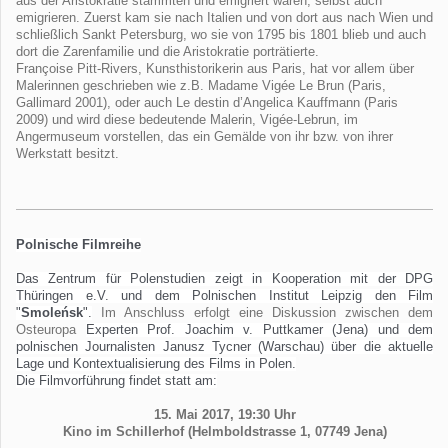
aus der Aristokratie stammten und emigriert waren, selbst auch
emigrieren. Zuerst kam sie nach Italien und von dort aus nach Wien und
schließlich Sankt Petersburg, wo sie von 1795 bis 1801 blieb und auch
dort die Zarenfamilie und die Aristokratie porträtierte.
Françoise Pitt-Rivers, Kunsthistorikerin aus Paris, hat vor allem über
Malerinnen geschrieben wie z.B. Madame Vigée Le Brun (Paris,
Gallimard 2001), oder auch Le destin d’Angelica Kauffmann (Paris
2009) und wird diese bedeutende Malerin, Vigée-Lebrun, im
Angermuseum vorstellen, das ein Gemälde von ihr bzw. von ihrer
Werkstatt besitzt.
Polnische Filmreihe
Das Zentrum für Polenstudien zeigt in Kooperation mit der DPG
Thüringen e.V. und dem Polnischen Institut Leipzig den Film
"
Smoleńsk
".
Im Anschluss erfolgt eine Diskussion zwischen dem
Osteuropa
Experten Prof. Joachim v. Puttkamer (Jena) und dem
polnischen Journalisten Janusz Tycner (Warschau) über die aktuelle
Lage und Kontextualisierung des Films in Polen.
Die Filmvorführung findet statt am:
15. Mai 2017, 19:30 Uhr
Kino im Schillerhof (Helmboldstrasse 1, 07749 Jena)