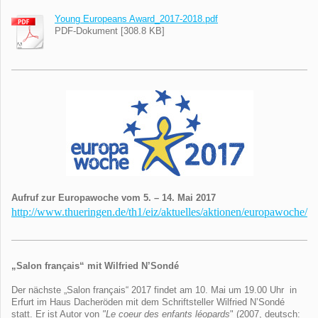
Young Europeans Award_2017-2018.pdf
PDF-Dokument [308.8 KB]
Aufruf zur Europawoche vom 5. – 14. Mai 2017
http://www.thueringen.de/th1/eiz/aktuelles/aktionen/europawoche/
„Salon français“ mit
Wilfried N’Sondé
Der nächste „Salon français“ 2017 findet am 10. Mai um 19.00 Uhr in
Erfurt im Haus Dacheröden mit dem Schriftsteller Wilfried N’Sondé
statt. Er ist Autor von
"Le coeur des enfants léopards
" (2007, deutsch: