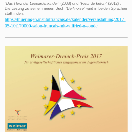
"
Das Herz der Leopardenkinder
" (2008) und
"Fleur de béton"
(2012) .
Die Lesung zu seinem neuen Buch
"Berlinoise
" wird in beiden Sprachen
stattfinden.
https://thueringen.institutfrancais.de/kalender/veranstaltung/2017-
05-10t170000-salon-francais-mit-wilfried-n-sonde