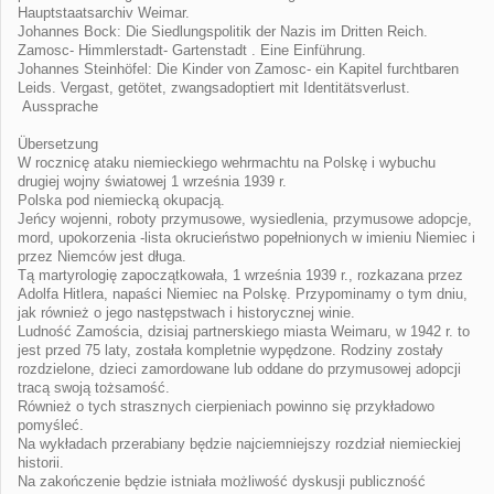
Hauptstaatsarchiv Weimar.
Johannes Bock: Die Siedlungspolitik der Nazis im Dritten Reich.
Zamosc- Himmlerstadt- Gartenstadt . Eine Einführung.
Johannes Steinhöfel: Die Kinder von Zamosc- ein Kapitel furchtbaren
Leids. Vergast, getötet, zwangsadoptiert mit Identitätsverlust.
Aussprache
Übersetzung
W rocznicę ataku niemieckiego wehrmachtu na Polskę i wybuchu
drugiej wojny światowej 1 września 1939 r.
Polska pod niemiecką okupacją.
Jeńcy wojenni, roboty przymusowe, wysiedlenia, przymusowe adopcje,
mord, upokorzenia -lista okrucieństwo popełnionych w imieniu Niemiec i
przez Niemców jest długa.
Tą martyrologię zapoczątkowała, 1 września 1939 r., rozkazana przez
Adolfa Hitlera, napaści Niemiec na Polskę. Przypominamy o tym dniu,
jak również o jego następstwach i historycznej winie.
Ludność Zamościa, dzisiaj partnerskiego miasta Weimaru, w 1942 r. to
jest przed 75 laty, została kompletnie wypędzone. Rodziny zostały
rozdzielone, dzieci zamordowane lub oddane do przymusowej adopcji
tracą swoją tożsamość.
Również o tych strasznych cierpieniach powinno się przykładowo
pomyśleć.
Na wykładach przerabiany będzie najciemniejszy rozdział niemieckiej
historii.
Na zakończenie będzie istniała możliwość dyskusji publiczność