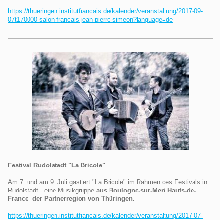
https://thueringen.institutfrancais.de/kalender/veranstaltung/2017-09-
07t170000-salon-francais-jean-pierre-simeon?language=de
Festival Rudolstadt
"La Bricole"
Am 7. und am 9. Juli gastiert "La Bricole" im Rahmen des Festivals in
Rudolstadt - eine Musikgruppe
aus Boulogne-sur-Mer/ Hauts-de-
France der Partnerregion von Thüringen.
https://thueringen.institutfrancais.de/kalender/veranstaltung/2017-07-