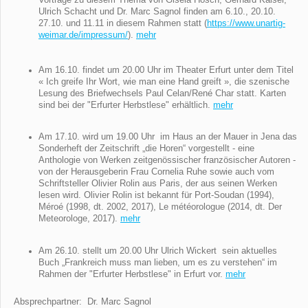
Ulrich Schacht und Dr. Marc Sagnol finden am 6.10., 20.10.
27.10. und 11.11 in diesem Rahmen statt (
https://www.unartig-
weimar.de/impressum/
).
mehr
Am 16.10. findet um 20.00 Uhr im Theater Erfurt unter dem Titel
« Ich greife Ihr Wort, wie man eine Hand greift », die szenische
Lesung des Briefwechsels Paul Celan/René Char statt. Karten
sind bei der "Erfurter Herbstlese" erhältlich.
mehr
Am 17.10. wird um 19.00 Uhr im Haus an der Mauer in Jena das
Sonderheft der Zeitschrift „die Horen“ vorgestellt - eine
Anthologie von Werken zeitgenössischer französischer Autoren -
von der Herausgeberin Frau Cornelia Ruhe sowie auch vom
Schriftsteller Olivier Rolin aus Paris, der aus seinen Werken
lesen wird. Olivier Rolin ist bekannt für Port-Soudan (1994),
Méroé (1998, dt. 2002, 2017), Le météorologue (2014, dt. Der
Meteorologe, 2017).
mehr
Am 26.10. stellt um 20.00 Uhr Ulrich Wickert sein aktuelles
Buch „Frankreich muss man lieben, um es zu verstehen“ im
Rahmen der "Erfurter Herbstlese" in Erfurt vor.
mehr
Absprechpartner: Dr. Marc Sagnol