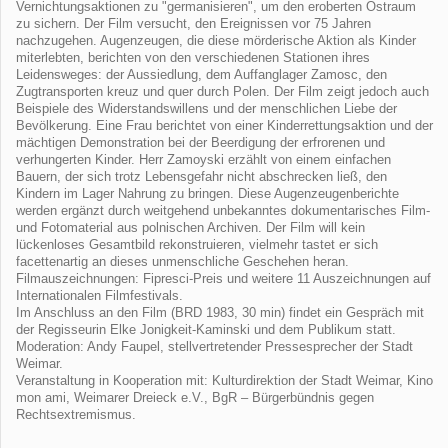
Vernichtungsaktionen zu "germanisieren", um den eroberten Ostraum
zu sichern. Der Film versucht, den Ereignissen vor 75 Jahren
nachzugehen. Augenzeugen, die diese mörderische Aktion als Kinder
miterlebten, berichten von den verschiedenen Stationen ihres
Leidensweges: der Aussiedlung, dem Auffanglager Zamosc, den
Zugtransporten kreuz und quer durch Polen. Der Film zeigt jedoch auch
Beispiele des Widerstandswillens und der menschlichen Liebe der
Bevölkerung. Eine Frau berichtet von einer Kinderrettungsaktion und der
mächtigen Demonstration bei der Beerdigung der erfrorenen und
verhungerten Kinder. Herr Zamoyski erzählt von einem einfachen
Bauern, der sich trotz Lebensgefahr nicht abschrecken ließ, den
Kindern im Lager Nahrung zu bringen. Diese Augenzeugenberichte
werden ergänzt durch weitgehend unbekanntes dokumentarisches Film-
und Fotomaterial aus polnischen Archiven. Der Film will kein
lückenloses Gesamtbild rekonstruieren, vielmehr tastet er sich
facettenartig an dieses unmenschliche Geschehen heran.
Filmauszeichnungen: Fipresci-Preis und weitere 11 Auszeichnungen auf
Internationalen Filmfestivals.
Im Anschluss an den Film (BRD 1983, 30 min) findet ein Gespräch mit
der Regisseurin Elke Jonigkeit-Kaminski und dem Publikum statt.
Moderation: Andy Faupel, stellvertretender Pressesprecher der Stadt
Weimar.
Veranstaltung in Kooperation mit: Kulturdirektion der Stadt Weimar, Kino
mon ami, Weimarer Dreieck e.V., BgR – Bürgerbündnis gegen
Rechtsextremismus.