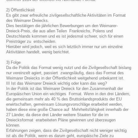
2) Öﬀentlichkeit
Es gibt zwar erfreuliche zivilgesellschaftliche Aktivitäten im Format
des Weimarer Dreiecks.
Dies bestätigen die jährlichen Bewerbungen um den Weimarer-
Dreieck-Preis, die aus allen Teilen Frankreichs, Polens und
Deutschlands kommen und es ist jedesmal schwer, sich für einen
Preisträger zu entscheiden.
Hierüber wird jedoch, weil es sich letztlich immer nur um einzelne
Aktivitäten handelt, wenig berichtet.
3) Folge
Da die Politik das Format wenig nutzt und die Zivilgesellschaft bislang
nur vereinzelt agiert, passiert zwangsläuﬁg, dass das Format des
Weimarer Dreiecks in der Öﬀentlichkeit weitgehend unbekannt ist.
III Ist das Weimarer Dreieck wichtig oder kann das weg?
In der Politik ist das Weimarer Dreieck für den Zusammenhalt der
Europäischen Union ein wichtiges Format. Wenn in den drei Ländern,
die gemeinsam mehr als 40 % des Bruttoinlandsprodukts der EU
erwirtschaften, gemeinsam Lösungsvorschläge erarbeitet werden,
haben diese eine große Chance auf Mehrheitsfähigkeit innerhalb der
27 Länder, da diese drei Länder weitere Staaten für die im
Dreiecksformat erarbeiteten Pläne gewinnen und überzeugen
können.
Erfahrungen zeigen, dass die Zivilgesellschaft nicht weniger wichtig
ist als die Politik, wenn es darum geht, europäische Ziele zu