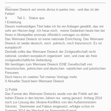
__________________________________________________________
___
Weimarer Dreieck est omnis divisa in partes tres - und das ist der
Fehler!
A Teil 1: Status quo
I Einleitung
Diesen merkwürdigen Titel habe ich für ein Anliegen gewählt, das mir
sehr am Herzen liegt. Ich freue mich, meine Gedanken heute hier bei
Ihnen in Montpellier erstmals öﬀentlich vortragen zu dürfen.
Das Weimarer Dreieck ist keine nationale Einrichtung. Das Weimarer
Dreieck ist weder deutsch, noch polnisch, noch französisch. Es ist
europäisch!
Deshalb sollte das Weimarer Dreieck der Zivilgesellschaft nicht
national, sondern europäisch organisiert sein, und zwar als freie
zivilgesellschaftliche Verbindung.
Wir benötigen zum Weimarer Dreieck EINE Gesellschaft von
französischen, polnischen und deutschen natürlichen und juristischen
Personen.
Doch hierzu im zweiten Teil meines Vortrags mehr.
II Aktueller Stand beim Weimarer Dreieck
1) Politik
Das Format des Weimarer Dreiecks wurde von der Politik auf der
hohen Ebene in den letzten Jahren nur wenig genutzt. Anfang 2014
noch zur Lösung des Ukraine-Konﬂikts von den Außenministern
Sikorski, Steinmeier und Fabius eingesetzt, erfolgte schon im
Sommer 2014 der Wechsel ins Normandie-Format.