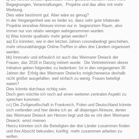
Begegnungen, Veranstaltungen, Projekte und das alles mit mehr
Werbung.
Dies wäre bestimmt gut. Aber wäre es genug?
In der Vergangenheit war es leider so, dass sehr gute trilaterale
Projekte einzelner Akteure immer nur in begrenztem Raum, also
immer nur von relativ wenigen wahrgenommen wurden.
b) Was könnte qualitativ mehr getan werden?
aa) Es könnten, wie in den letzten Jahren coronabedingt geschehen,
mehr ortsunabhängige
Online-Tre
ﬀen in allen drei Ländern organisiert
werden.
bb) Innovativ und erfreulich ist auch das Weimarer Dreieck der
Frauen, das 2018 in Danzig initiiert wurde. Die Vertreterinnen dieser
Initiative geben folgendes zu bedenken: Ist in den vergangenen 30
Jahren der Erfolg des Weimarer Dreiecks möglicherweise deshalb
nicht größer ausgefallen, weil einfach zu wenig Frauen beteiligt
waren?
Dies könnte durchaus richtig sein.
Doch gern möchte ich noch auf einen weiteren zentralen Aspekt zu
sprechen kommen:
cc) Die Zivilgesellschaft in Frankreich, Polen und Deutschland könnte
sich verbinden und hier denke ich an all diejenigen Akteure, denen
das Weimarer Dreieck am Herzen liegt und die es mit dem Weimarer
Dreieck ernst meinen.
Hierzu könnten sich die Beteiligten der drei Länder zusammen ﬁnden
und ihre Absicht bekunden, künftig mehr zusammen arbeiten zu
wollen.