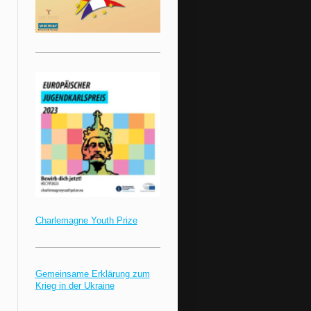
Charlemagne Youth Prize
Gemeinsame Erklärung zum
Krieg in der Ukraine