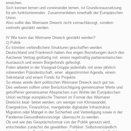
erreichen.
Sich kennen lernen und voneinander lernen, ist Grundvoraussetzung
für ein funktionierendes Zusammenleben innerhalb der Europäischen
Union.
Also sollte das Weimarer Dreieck nicht vernachlässigt, sondern
vielmehr gestärkt werden.
IV Wie kann das Weimarer Dreieck gestärkt werden?
1) Politik
Es könnten verbindlichere Strukturen geschaﬀen werden.
Deutschland und Frankreich haben ihre engen Beziehungen durch den
Aachener Vertrag großartig mit einem regelmäßig parlamentarischen
Austausch und einem Bürgerfonds gefestigt.
Polen arbeitet in der Visegrad-Gruppe jedenfalls mit einer jährlich
rotierenden Präsidentschaft, einer abgestimmten Agenda, einem
Sekretariat und einem Fonds für Projekte.
So etwas würde dem politischen Weimarer Dreieck auch gut tun.
Des weiteren sollten unter Berücksichtigung gemeinsamer Werte und
getroﬀener gemeinsamer Absprachen zum Wohle der Europäischen
Union wichtige europäische Themen im Format des Weimarer
Dreiecks bear- beitet werden, um weniger von Klimawandel,
Energiekrise, Finanzkrise, mangelnder digitataler Infrastruktur,
Migration oder Mängel in der Sicherheit und Verteidigung sowie in der
Pandemie-Gesundheitsvorsorge überrascht zu werden.
Ob und wie das Gesprächsformat von der Politik genutzt wird,
entscheiden zunächst die gewählten Politiker. Selbstverständlich