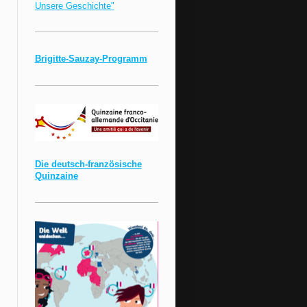
Unsere Geschichte"
Brigitte-Sauzay-Programm
Die deutsch-französische
Quinzaine