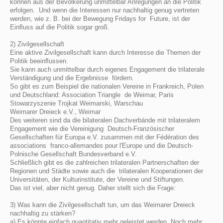
können aus der Bevölkerung unmittelbar Anregungen an die Politik
erfolgen. Und wenn die Interessen nur nachhaltig genug vertreten
werden, wie z. B. bei der Bewegung Fridays for Future, ist der
Einﬂuss auf die Politik sogar groß.
2) Zivilgesellschaft
Eine aktive Zivilgesellschaft kann durch Interesse die Themen der
Politik beeinﬂussen.
Sie kann auch unmittelbar durch eigenes Engagement die trilaterale
Verständigung und die Ergebnisse fördern.
So gibt es zum Beispiel die nationalen Vereine in Frankreich, Polen
und Deutschland: Association Triangle de Weimar, Paris
Stowarzyszenie Trojkat Weimarski, Warschau
Weimarer Dreieck e.V., Weimar
Des weiteren sind da die bilateralen Dachverbände mit trilateralem
Engagement wie die Vereinigung Deutsch-Französischer
Gesellschaften für Europa e.V. zusammen mit der Fédération des
associations franco-allemandes pour l'Europe und die Deutsch-
Polnische Gesellschaft Bundesverband e.V.
Schließlich gibt es die zahlreichen trilateralen Partnerschaften der
Regionen und Städte sowie auch die trilateralen Kooperationen der
Universitäten, der Kulturinstitute, der Vereine und Stiftungen.
Das ist viel, aber nicht genug. Daher stellt sich die Frage:
3) Was kann die Zivilgesellschaft tun, um das Weimarer Dreieck
nachhaltig zu stärken?
a) Es könnte einfach quantitativ mehr geleistet werden. Noch mehr