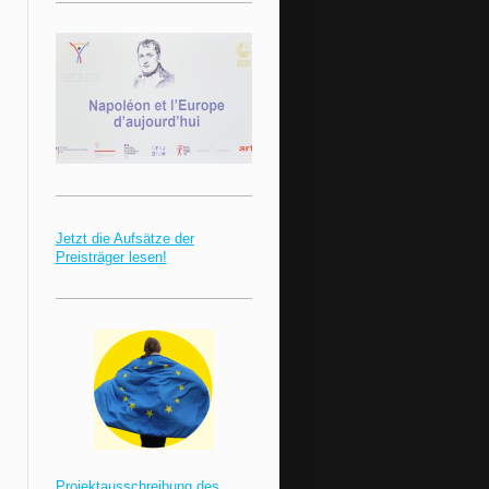
Jetzt die Aufsätze der
Preisträger lesen!
Projektausschreibung des