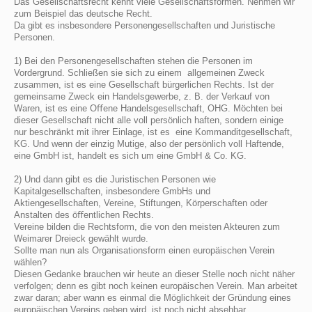
Das Gesellschaftsrecht kennt viele Gesellschaftsformen. Nehmen wir
zum Beispiel das deutsche Recht.
Da gibt es insbesondere Personengesellschaften und Juristische
Personen.
1) Bei den Personengesellschaften stehen die Personen im
Vordergrund. Schließen sie sich zu einem allgemeinen Zweck
zusammen, ist es eine Gesellschaft bürgerlichen Rechts. Ist der
gemeinsame Zweck ein Handelsgewerbe, z. B. der Verkauf von
Waren, ist es eine Oﬀene Handelsgesellschaft, OHG. Möchten bei
dieser Gesellschaft nicht alle voll persönlich haften, sondern einige
nur beschränkt mit ihrer Einlage, ist es eine Kommanditgesellschaft,
KG. Und wenn der einzig Mutige, also der persönlich voll Haftende,
eine
GmbH ist, handelt es sich um eine GmbH & Co. KG.
2) Und dann gibt es die Juristischen Personen wie
Kapitalgesellschaften, insbesondere GmbHs und
Aktiengesellschaften, Vereine, Stiftungen, Körperschaften oder
Anstalten des öﬀentlichen Rechts.
Vereine bilden die Rechtsform, die von den meisten Akteuren zum
Weimarer Dreieck gewählt wurde.
Sollte man nun als Organisationsform einen europäischen Verein
wählen?
Diesen Gedanke brauchen wir heute an dieser Stelle noch nicht näher
verfolgen; denn es gibt noch keinen
europäischen Verein. Man arbeitet
zwar daran; aber wann es einmal die Möglichkeit der Gründung eines
europäischen Vereins geben wird, ist noch nicht absehbar.