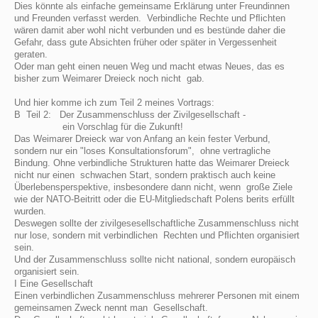
Dies könnte als einfache gemeinsame Erklärung unter Freundinnen
und Freunden verfasst werden. Verbindliche Rechte und Pﬂichten
wären damit aber wohl nicht verbunden und es bestünde daher die
Gefahr, dass gute Absichten früher oder später in Vergessenheit
geraten.
Oder man geht einen neuen Weg und macht etwas Neues, das es
bisher zum Weimarer Dreieck noch nicht gab.
Und hier komme ich zum Teil 2 meines Vortrags:
B Teil 2: Der Zusammenschluss der Zivilgesellschaft -
ein Vorschlag für die Zukunft!
Das Weimarer Dreieck war von Anfang an kein fester Verbund,
sondern nur ein "loses Konsultationsforum", ohne vertragliche
Bindung. Ohne verbindliche Strukturen hatte das Weimarer Dreieck
nicht nur einen schwachen Start, sondern praktisch auch keine
Überlebensperspektive, insbesondere dann nicht, wenn große Ziele
wie der NATO-Beitritt oder die EU-Mitgliedschaft Polens berits erfüllt
wurden.
Deswegen sollte der zivilgesesellschaftliche Zusammenschluss nicht
nur lose, sondern mit verbindlichen Rechten und Pﬂichten organisiert
sein.
Und der Zusammenschluss sollte nicht national, sondern europäisch
organisiert sein.
I Eine Gesellschaft
Einen verbindlichen Zusammenschluss mehrerer Personen mit einem
gemeinsamen Zweck nennt man Gesellschaft.