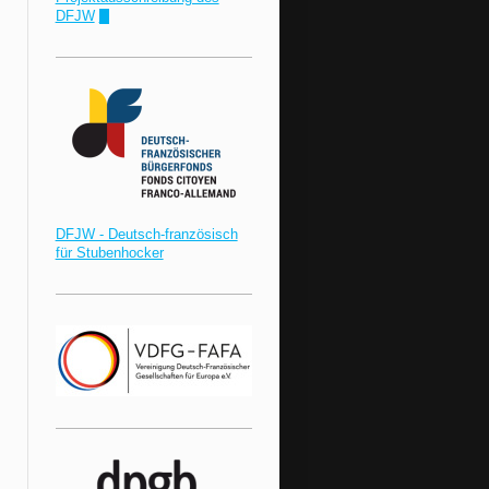
DFJW
!"
DFJW - Deutsch-französisch
für Stubenhocker