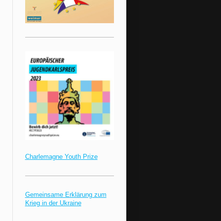
Charlemagne Youth Prize
Gemeinsame Erklärung zum
Krieg in der Ukraine