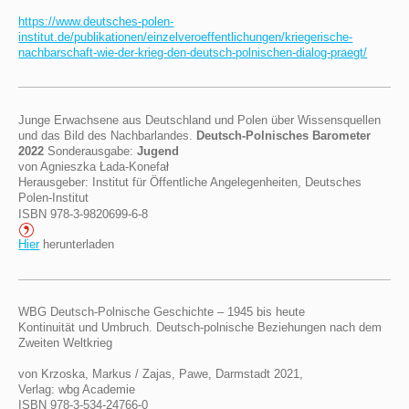
https://www.deutsches-polen-
institut.de/publikationen/einzelveroeffentlichungen/kriegerische-
nachbarschaft-wie-der-krieg-den-deutsch-polnischen-dialog-praegt/
Junge Erwachsene aus Deutschland und Polen über Wissensquellen
und das Bild des Nachbarlandes.
Deutsch-Polnisches Barometer
2022
Sonderausgabe:
Jugend
von Agnieszka Łada-Konefał
Herausgeber: Institut für Öffentliche Angelegenheiten, Deutsches
Polen-Institut
ISBN 978-3-9820699-6-8
Hier
herunterladen
WBG Deutsch-Polnische Geschichte – 1945 bis heute
Kontinuität und Umbruch. Deutsch-polnische Beziehungen nach dem
Zweiten Weltkrieg
von Krzoska, Markus / Zajas, Pawe, Darmstadt 2021,
Ver­lag: wbg Academie
ISBN 978-3-534-24766-0