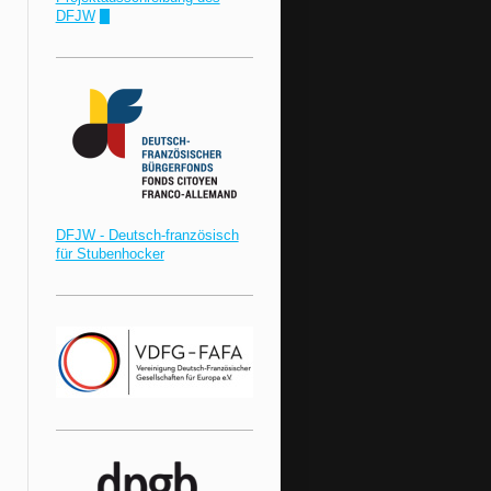
DFJW
!"
DFJW - Deutsch-französisch
für Stubenhocker