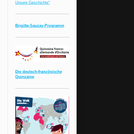
Unsere Geschichte"
Brigitte-Sauzay-Programm
Die deutsch-französische
Quinzaine