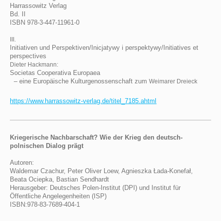
Harrassowitz Verlag
Bd. II
ISBN 978-3-447-11961-0
III.
Initiativen und Perspektiven/Inicjatywy i perspektywy/Initiatives et
perspectives
Dieter Hackmann:
Societas Cooperativa Europaea
– eine Europäische Kulturgenossenschaft zum
Weimarer Dreieck
https://www.harrassowitz-verlag.de/titel_7185.ahtml
Kriegerische Nachbarschaft? Wie der Krieg den deutsch-
polnischen Dialog prägt
Autoren:
Waldemar Czachur, Peter Oliver Loew, Agnieszka Łada-Konefał,
Beata Ociepka, Bastian Sendhardt
Herausgeber: Deutsches Polen-Institut (DPI) und Institut für
Öffentliche Angelegenheiten (ISP)
ISBN:978-83-7689-404-1