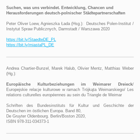
Suchen, was uns verbindet. Entwicklung, Chancen und
Herausforderungen deutsch-polnischer Städtepartnerschaften
Peter Oliver Loew, Agnieszka Łada (Hsg.): Deutsches Polen-Institut /
Instytut Spraw Publicznych, Darmstadt / Warszawa 2020
https://bit.ly/StaedteDE_PL
https://bit.ly/miastaPL_DE
Andrea Chartier-Bunzel, Marek Halub, Olivier Mentz, Matthias Weber
(Hg.):
Europäische Kulturbeziehungen im Weimarer Dreieck
/
Europejskie relacje kulturowe w ramach Trójkąta Weimarskiego/ Les
relations culturelles européennes au sein du Triangle de Weimar
Schriften des Bundesinstituts für Kultur und Geschichte der
Deutschen im östlichen Europa. Band 80,
De Gruyter Oldenbourg. Berlin/Boston 2020,
ISBN 978-311-034373-1