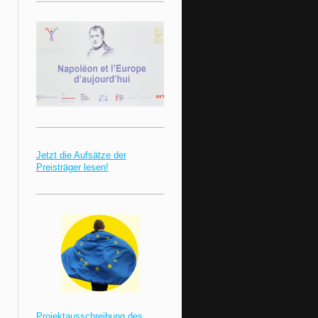
Jetzt die Aufsätze der
Preisträger lesen!
Projektausschreibung des