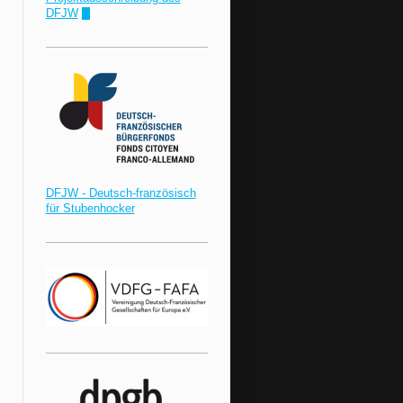
DFJW
!"
DFJW - Deutsch-französisch
für Stubenhocker