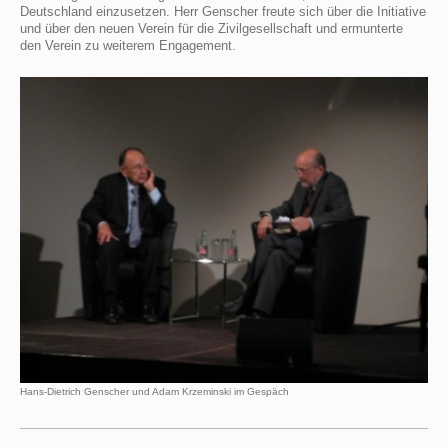
Deutschland einzusetzen. Herr Genscher freute sich über die Initiative
und über den neuen Verein für die Zivilgesellschaft und ermunterte
den Verein zu weiterem Engagement.
Hans-Dietrich Genscher und Adam Krzeminski im Gespäch