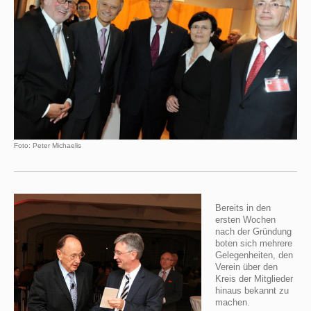
Foto: Peter Michaelis
Bereits in den
ersten Wochen
nach der Gründung
boten sich mehrere
Gelegen­heiten, den
Verein über den
Kreis der Mitglieder
hinaus bekannt zu
machen.