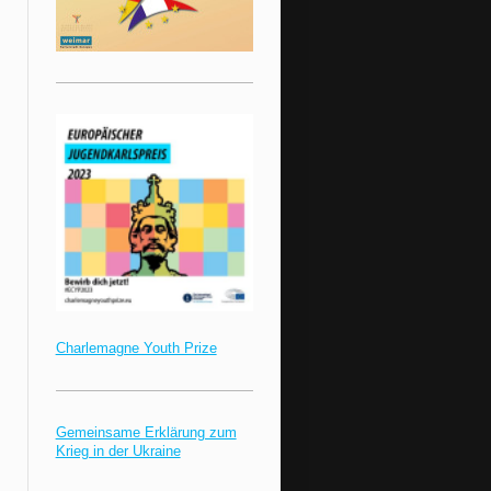
Charlemagne Youth Prize
Gemeinsame Erklärung zum
Krieg in der Ukraine