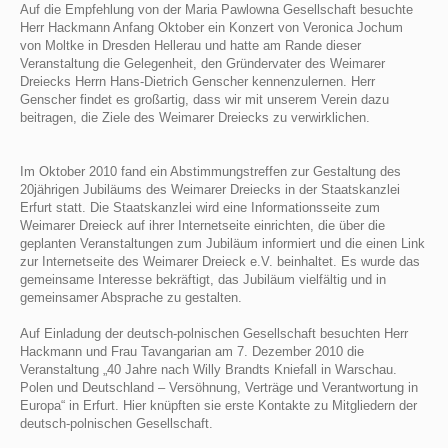
Auf die Empfehlung von der Maria Pawlowna Gesellschaft besuchte
Herr Hackmann Anfang Oktober ein Konzert von Veronica Jochum
von Moltke in Dresden Hellerau und hatte am Rande dieser
Veranstaltung die Gelegenheit, den Gründervater des Weimarer
Dreiecks Herrn Hans-Dietrich Genscher kennenzulernen. Herr
Genscher findet es großartig, dass wir mit unserem Verein dazu
beitragen, die Ziele des Weimarer Dreiecks zu verwirklichen.
Im Oktober 2010 fand ein Abstimmungstreffen zur Gestaltung des
20jährigen Jubiläums des Weimarer Dreiecks in der Staatskanzlei
Erfurt statt. Die Staatskanzlei wird eine Informationsseite zum
Weimarer Dreieck auf ihrer Internetseite einrichten, die über die
geplanten Veranstaltungen zum Jubiläum informiert und die einen Link
zur Internetseite des Weimarer Dreieck e.V. beinhaltet. Es wurde das
gemeinsame Interesse bekräftigt, das Jubiläum vielfältig und in
gemeinsamer Absprache zu gestalten.
Auf Einladung der deutsch-polnischen Gesellschaft besuchten Herr
Hackmann und Frau Tavangarian am 7. Dezember 2010 die
Veranstaltung „40 Jahre nach Willy Brandts Kniefall in Warschau.
Polen und Deutschland – Versöhnung, Verträge und Verantwortung in
Europa“ in Erfurt. Hier knüpften sie erste Kontakte zu Mitgliedern der
deutsch-polnischen Gesellschaft.