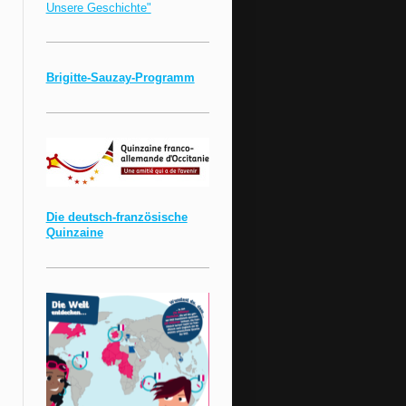
Unsere Geschichte"
Brigitte-Sauzay-Programm
Die deutsch-französische
Quinzaine