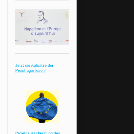
Jetzt die Aufsätze der
Preisträger lesen!
Projektausschreibung des