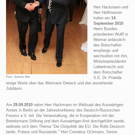
Herr Hackmann und
Herr Hoffmeister
trafen am
14.
September 2010
Herrn Bundes­
präsidenten Wulff in
Weimar anlässlich
des Botschafter­
empfangs und
wechselten mit ihm,
Ministerpräsidentin
Lieberknecht und
dem Botschafter
Foto: Sabine Mai
S.E. Dr. Prawda
einige Worte über das Weimarer Dreieck und das anstehende
Jubiläum.
Am
29.09.2010
nahm Herr Hackmann im Weltsaal des Auswärtigen
Amtes in Berlin an der Jahreskonferenz des Deutsch-Russischen
Forums e.V. teil. Die Veran­staltung, die in Kooperation mit der
Bertelsmann Stiftung und dem Auswärtigen Amt durch­geführt wurde,
widmete sich dem Thema "Die Ostpolitik der EU: Die Rolle Deutsch­
lands, Polens und Russlands." Herr Cornelius Ochmann, Senior