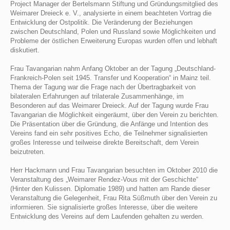
Project Ma­nager der Bertelsmann Stiftung und Gründungsmitglied des
Weimarer Dreieck e. V., analysierte in einem beachteten Vortrag die
Entwicklung der Ostpolitik. Die Veränderung der Beziehungen
zwischen Deutschland, Polen und Russland so­wie Möglichkeiten und
Probleme der östlichen Erweiterung Europas wurden offen und lebhaft
diskutiert.
Frau Tavangarian nahm Anfang Oktober an der Tagung „Deutschland-
Frankreich-Polen seit 1945. Transfer und Kooperation“ in Mainz teil.
Thema der Tagung war die Frage nach der Übertragbarkeit von
bilateralen Erfahrungen auf trilaterale Zusammenhänge, im
Besonderen auf das Weimarer Dreieck. Auf der Tagung wurde Frau
Tavangarian die Möglichkeit eingeräumt, über den Verein zu berichten.
Die Präsentation über die Gründung, die Anfänge und Intention des
Vereins fand ein sehr positives Echo, die Teilnehmer signalisierten
großes Interesse und teilweise direkte Bereitschaft, dem Verein
beizutreten.
Herr Hackmann und Frau Tavangarian besuchten im Oktober 2010 die
Veranstaltung des „Weimarer Rendez-Vous mit der Geschichte“
(Hinter den Kulissen. Diplomatie 1989) und hatten am Rande dieser
Veranstaltung die Gelegenheit, Frau Rita Süßmuth über den Verein zu
informieren. Sie signalisierte großes Interesse, über die weitere
Entwicklung des Vereins auf dem Laufenden gehalten zu werden.